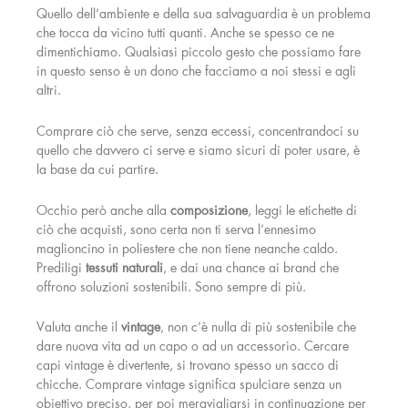
Quello dell’ambiente e della sua salvaguardia è un problema
che tocca da vicino tutti quanti. Anche se spesso ce ne
dimentichiamo. Qualsiasi piccolo gesto che possiamo fare
in questo senso è un dono che facciamo a noi stessi e agli
altri.
Comprare ciò che serve, senza eccessi, concentrandoci su
quello che davvero ci serve e siamo sicuri di poter usare, è
la base da cui partire.
Occhio però anche alla
composizione
, leggi le etichette di
ciò che acquisti, sono certa non ti serva l’ennesimo
maglioncino in poliestere che non tiene neanche caldo.
Prediligi
tessuti naturali
, e dai una chance ai brand che
offrono soluzioni sostenibili. Sono sempre di più.
Valuta anche il
vintage
, non c’è nulla di più sostenibile che
dare nuova vita ad un capo o ad un accessorio. Cercare
capi vintage è divertente, si trovano spesso un sacco di
chicche. Comprare vintage significa spulciare senza un
obiettivo preciso, per poi meravigliarsi in continuazione per