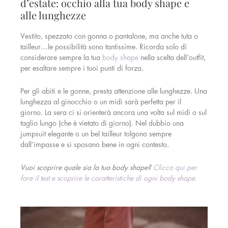
d’estate: occhio alla tua body shape e
alle lunghezze
Vestito, spezzato con gonna o pantalone, ma anche tuta o
tailleur…le possibilità sono tantissime. Ricorda solo di
considerare sempre la tua
body shape
nella scelta dell’outfit,
per esaltare sempre i tuoi punti di forza.
Per gli abiti e le gonne, presta attenzione alle lunghezze. Una
lunghezza al ginocchio o un midi sarà perfetta per il
giorno.
La sera ci si orienterà ancora una volta sul midi o sul
taglio lungo (che è vietato di giorno). Nel dubbio una
jumpsuit elegante o un bel tailleur tolgono sempre
dall’impasse e si sposano bene in ogni contesto.
Vuoi scoprire quale sia la tua body shape?
Clicca qui per
fare il test e scoprire le caratteristiche di ogni body shape.