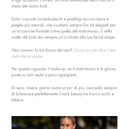
e agli accessori corretti, un ruolo essenziale nella riuscita o
meno del vostro look.
Evita i raccolti rocamboleschi e prediligi acconciature e
pieghe più naturali, che risultano sempre fini ed eleganti per
un’occasione formale come quella del matrimonio. E nella
scelta del look dai sempre un’occhiata alla tua facial shape.
Non conosci la tua forma del viso?
Clicca qui per fare il test
della facial shape
.
Per quanto riguarda il make-up, se il matrimonio è di giorno
punta su toni neutri e poco sgargianti.
Di sera, invece, potrai osare un po’ di più, cercando sempre
di bilanciare perfettamente il look beauty tra trucco occhi e
labbra.