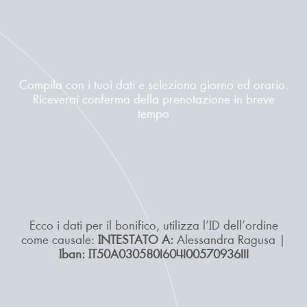
Compila con i tuoi dati e seleziona giorno ed orario.
Riceverai conferma della prenotazione in breve
tempo
Ecco i dati per il bonifico, utilizza l’ID dell’ordine
come causale:
INTESTATO A:
Alessandra Ragusa |
Iban: IT50A0305801604100570936111