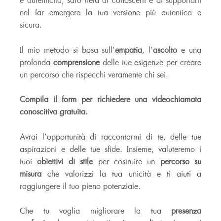
e autenticità, sarò lieta di conoscerti e di supportarti
nel far emergere la tua versione più autentica e
sicura.
Il mio metodo si basa sull’
empatia
, l’
ascolto
e una
profonda
comprensione
delle tue esigenze per creare
un percorso che rispecchi veramente chi sei.
Compila il form per richiedere una videochiamata
conoscitiva gratuita.
Avrai l’opportunità di raccontarmi di te, delle tue
aspirazioni e delle tue sfide. Insieme, valuteremo i
tuoi
obiettivi di stile
per costruire un
percorso su
misura
che valorizzi la tua unicità e ti aiuti a
raggiungere il tuo pieno potenziale.
Che tu voglia migliorare la tua
presenza